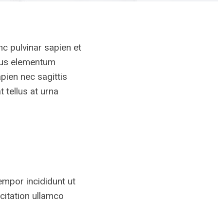
nc pulvinar sapien et
llus elementum
pien nec sagittis
 tellus at urna
empor incididunt ut
citation ullamco