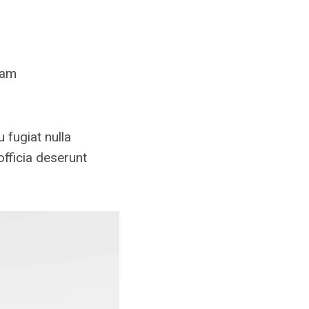
ram
u fugiat nulla
officia deserunt