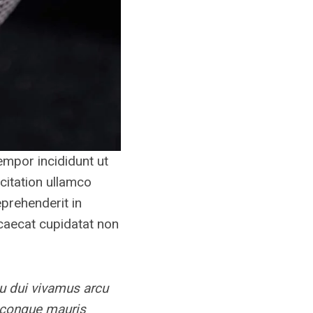
empor incididunt ut
citation ullamco
eprehenderit in
occaecat cupidatat non
cu dui vivamus arcu
e congue mauris