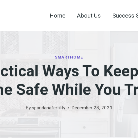
Home
About Us
Success S
SMARTHOME
ctical Ways To Kee
e Safe While You Tr
By
spandanafertility
December 28, 2021