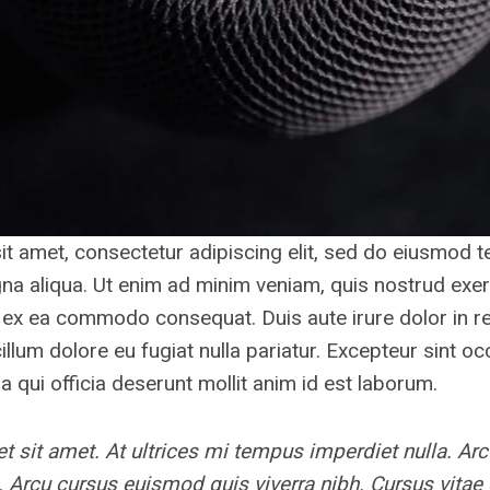
t amet, consectetur adipiscing elit, sed do eiusmod t
na aliqua. Ut enim ad minim veniam, quis nostrud exer
ip ex ea commodo consequat. Duis aute irure dolor in r
cillum dolore eu fugiat nulla pariatur. Excepteur sint 
pa qui officia deserunt mollit anim id est laborum.
et sit amet. At ultrices mi tempus imperdiet nulla. Ar
. Arcu cursus euismod quis viverra nibh. Cursus vita